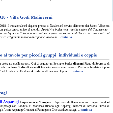
018 - Villa Godi Malinverni
018, il tradizionale ed elegante pranzo di Natale sarà servito all'interno dei Saloni Affrescati
 un palcoscenico unico al mondo.
Aperitivi a buffet nelle vecchie cucine del Cinquecento
a con liquirizia Cotechino su crostone di pane con radicchio di Treviso tardivo e salsa al
fresca artigianali in brodo di cappone Risotto m ...
continua
al tavolo per piccoli gruppi, individuali e coppie
 scelta tra quelli proposti Qui di seguito un Esempio
Scelta di primi
Piatto di Sopresse di
i alla Lughese
Scelta di secondi
Galletto arrosto con patate di Posina e Insalata Oppure
" ed Insalata
Scelta dessert
Sorbetto al Cucchiaio Oppur ...
continua
ragi
li Asparagi
Impariamo a Mangiare...
Aperitivo di Benvenuto con Finger Food
al
 Asparagi con Fonduta di Morlacco Risotto agli Asparagi Bianchi di Bassano Filetto di
gli Aromi Asparagi Gratinati al Parmigiano Crostata di Asparagi, ...
continua