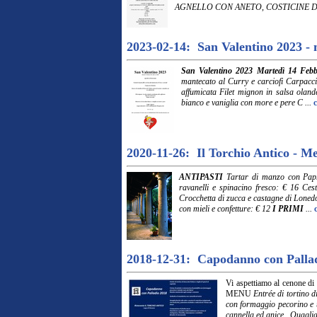
AGNELLO CON ANETO, COSTICINE DI
2023-02-14: San Valentino 2023 - 
San Valentino 2023 Martedì 14 Febb
mantecato al Curry e carciofi Carpacci
affumicata Filet mignon in salsa oland
bianco e vaniglia con more e pere C ...
2020-11-26: Il Torchio Antico - Me
ANTIPASTI
Tartar di manzo con Papri
ravanelli e spinacino fresco: € 16 Cest
Crocchetta di zucca e castagne di Lonedo
con mieli e confetture: € 12
I PRIMI
...
2018-12-31: Capodanno con Palladi
Vi aspettiamo al cenone di 
MENU
Entrée di tortino 
con formaggio pecorino e t
cannella ed anice Quaglia f