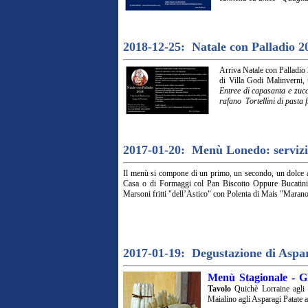
2018-12-25: Natale con Palladio 2
Arriva Natale con Palladio 2
di Villa Godi Malinverni,
Entree di capasanta e zucc
rafano Tortellini di pasta 
2017-01-20: Menù Lonedo: servizio 
Il menù si compone di un primo, un secondo, un dolce a
Casa o di Formaggi col Pan Biscotto Oppure Bucatin
Marsoni fritti "dell’Astico" con Polenta di Mais "Marano
2017-01-19: Degustazione di Aspa
Menù Stagionale - G
Tavolo
Quichè Lorraine agli
Maialino agli Asparagi Patate a