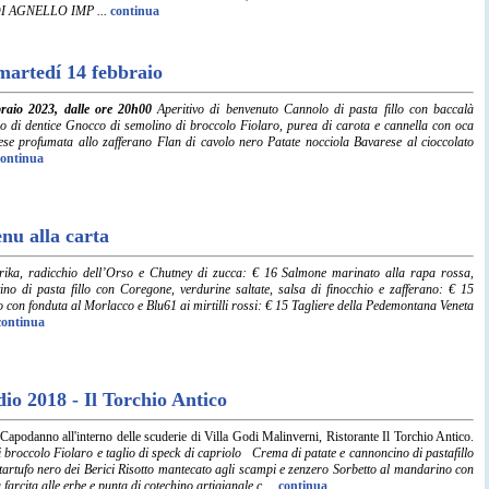
 AGNELLO IMP ...
continua
martedí 14 febbraio
raio 2023, dalle ore 20h00
Aperitivo di benvenuto Cannolo di pasta fillo con baccalà
o di dentice Gnocco di semolino di broccolo Fiolaro, purea di carota e cannella con oca
ese profumata allo zafferano Flan di cavolo nero Patate nocciola Bavarese al cioccolato
continua
nu alla carta
ka, radicchio dell’Orso e Chutney di zucca: € 16 Salmone marinato alla rapa rossa,
ino di pasta fillo con Coregone, verdurine saltate, salsa di finocchio e zafferano: € 15
 con fonduta al Morlacco e Blu61 ai mirtilli rossi: € 15 Tagliere della Pedemontana Veneta
continua
o 2018 - Il Torchio Antico
Capodanno all'interno delle scuderie di Villa Godi Malinverni, Ristorante Il Torchio Antico.
di broccolo Fiolaro e taglio di speck di capriolo Crema di patate e cannoncino di pastafillo
artufo nero dei Berici Risotto mantecato agli scampi e zenzero Sorbetto al mandarino con
arcita alle erbe e punta di cotechino artigianale c ...
continua