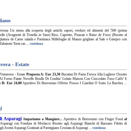
diano
sona Un menu alla scoperta degli antichi sapori, verdure ed alimenti del '500 (prima
elle (Avagnotti di Trotella in Saor) Riso, Capretto, Pisacan e Raise de Fossi (Risotto al
liatura de Carne salada e Pastinaca Millefoglie di Manzo grigliato al Sale e Ginepro con
Zabaione Torta cas ...
continua
vera - Estate
Primavera - Estate
Proposta A: Eur 23,50
Bucatini Di Pasta Fresca Alla Lughese Orzotto
l Forno Patate Novelle Boulle Di Crudita' Gelato Maison Con Cioccolato Fuso Caffe' E
a B: Eur 24,00
Aperitivo Di Benvenuto Offerto Presso I Giardini O Sotto La Barches ...
i
li Asparagi
Impariamo a Mangiare...
Aperitivo di Benvenuto con Finger Food
al
 Asparagi con Fonduta di Morlacco Risotto agli Asparagi Bianchi di Bassano Filetto di
agli Aromi Asparagi Gratinati al Parmigiano Crostata di Asparagi ...
continua