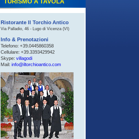
TURISMO A TAVOLA
Ristorante Il Torchio Antico
Via Palladio, 46 - Lugo di Vicenza (VI)
Info & Prenotazioni
Telefono: +39.0445860358
Cellulare: +39.3393429942
Skype:
villagodi
Mail:
info@iltorchioantico.com